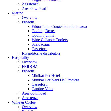
Assistenza
Area download
Marine
Overview
Prodotti
Frigoriferi e Congelatori da Incasso
Cooling Boxes
Cooling Units
Wine Cellars e Coolers
Scaldacqua
Casseforti
Rivenditori e distributori
Hospitality
Overview
FRIDOM
Prodotti
Minibar Per Hotel
Minibar Per Navi Da Crociera
Casseforti
Cantine Vino
Area download
Assistenza
Wine & Coffee
Overview