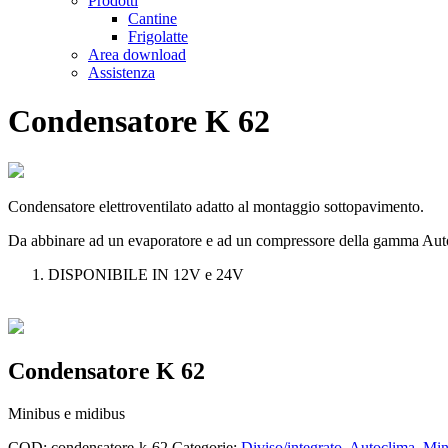
Prodotti
Cantine
Frigolatte
Area download
Assistenza
Condensatore K 62
Condensatore elettroventilato adatto al montaggio sottopavimento.
Da abbinare ad un evaporatore e ad un compressore della gamma Aut
DISPONIBILE IN 12V e 24V
Condensatore K 62
Minibus e midibus
COD:
condensatore-k-62
Categorie:
Diviso/integrato
,
Autoclima
,
Min