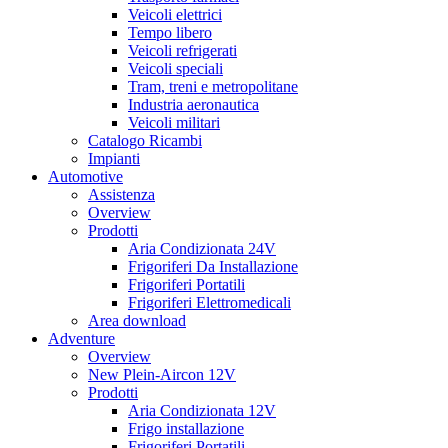
Veicoli elettrici
Tempo libero
Veicoli refrigerati
Veicoli speciali
Tram, treni e metropolitane
Industria aeronautica
Veicoli militari
Catalogo Ricambi
Impianti
Automotive
Assistenza
Overview
Prodotti
Aria Condizionata 24V
Frigoriferi Da Installazione
Frigoriferi Portatili
Frigoriferi Elettromedicali
Area download
Adventure
Overview
New Plein-Aircon 12V
Prodotti
Aria Condizionata 12V
Frigo installazione
Frigoriferi Portatili