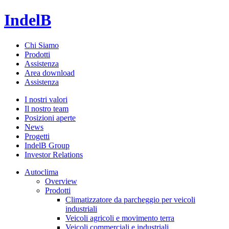
IndelB
Chi Siamo
Prodotti
Assistenza
Area download
Assistenza
I nostri valori
Il nostro team
Posizioni aperte
News
Progetti
IndelB Group
Investor Relations
Autoclima
Overview
Prodotti
Climatizzatore da parcheggio per veicoli
industriali
Veicoli agricoli e movimento terra
Veicoli commerciali e industriali