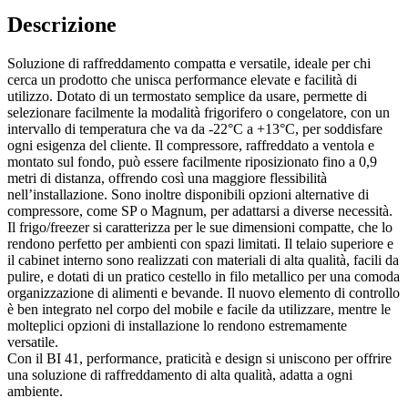
Descrizione
Soluzione di raffreddamento compatta e versatile, ideale per chi
cerca un prodotto che unisca performance elevate e facilità di
utilizzo. Dotato di un termostato semplice da usare, permette di
selezionare facilmente la modalità frigorifero o congelatore, con un
intervallo di temperatura che va da -22°C a +13°C, per soddisfare
ogni esigenza del cliente. Il compressore, raffreddato a ventola e
montato sul fondo, può essere facilmente riposizionato fino a 0,9
metri di distanza, offrendo così una maggiore flessibilità
nell’installazione. Sono inoltre disponibili opzioni alternative di
compressore, come SP o Magnum, per adattarsi a diverse necessità.
Il frigo/freezer si caratterizza per le sue dimensioni compatte, che lo
rendono perfetto per ambienti con spazi limitati. Il telaio superiore e
il cabinet interno sono realizzati con materiali di alta qualità, facili da
pulire, e dotati di un pratico cestello in filo metallico per una comoda
organizzazione di alimenti e bevande. Il nuovo elemento di controllo
è ben integrato nel corpo del mobile e facile da utilizzare, mentre le
molteplici opzioni di installazione lo rendono estremamente
versatile.
Con il BI 41, performance, praticità e design si uniscono per offrire
una soluzione di raffreddamento di alta qualità, adatta a ogni
ambiente.