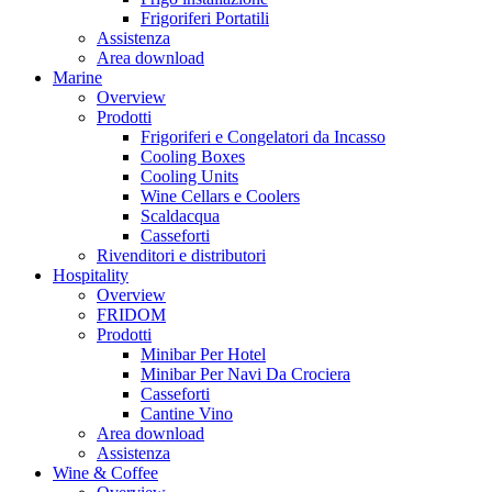
Frigoriferi Portatili
Assistenza
Area download
Marine
Overview
Prodotti
Frigoriferi e Congelatori da Incasso
Cooling Boxes
Cooling Units
Wine Cellars e Coolers
Scaldacqua
Casseforti
Rivenditori e distributori
Hospitality
Overview
FRIDOM
Prodotti
Minibar Per Hotel
Minibar Per Navi Da Crociera
Casseforti
Cantine Vino
Area download
Assistenza
Wine & Coffee