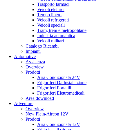
Trasporto farmaci
Veicoli elettrici
Tempo libero
Veicoli refrigerati
Veicoli speciali
Tram, treni e metropolitane
Industria aeronautica
Veicoli militari
Catalogo Ricambi
Impianti
Automotive
Assistenza
Overview
Prodotti
Aria Condizionata 24V
Frigoriferi Da Installazione
Frigoriferi Portatili
Frigoriferi Elettromedicali
Area download
Adventure
Overview
New Plein-Aircon 12V
Prodotti
Aria Condizionata 12V
Frigo installazione