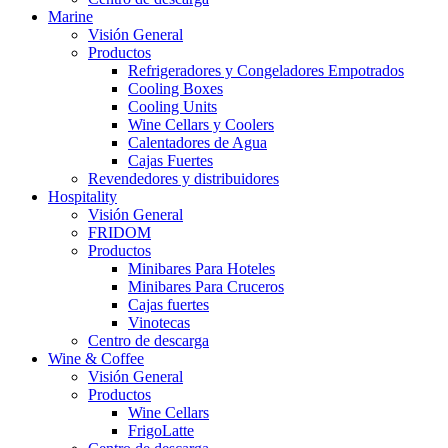
Marine
Visión General
Productos
Refrigeradores y Congeladores Empotrados
Cooling Boxes
Cooling Units
Wine Cellars y Coolers
Calentadores de Agua
Cajas Fuertes
Revendedores y distribuidores
Hospitality
Visión General
FRIDOM
Productos
Minibares Para Hoteles
Minibares Para Cruceros
Cajas fuertes
Vinotecas
Centro de descarga
Wine & Coffee
Visión General
Productos
Wine Cellars
FrigoLatte