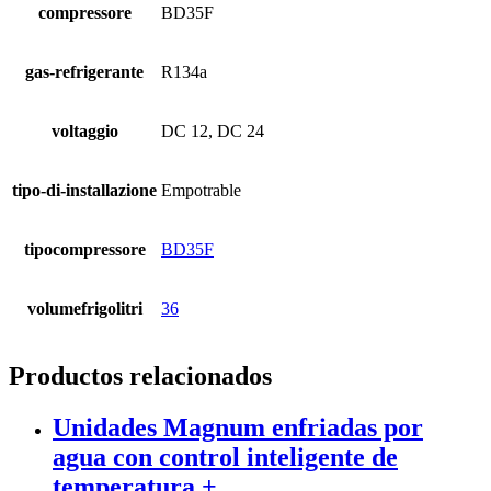
compressore
BD35F
gas-refrigerante
R134a
voltaggio
DC 12, DC 24
tipo-di-installazione
Empotrable
tipocompressore
BD35F
volumefrigolitri
36
Productos relacionados
Unidades Magnum enfriadas por
agua con control inteligente de
temperatura +