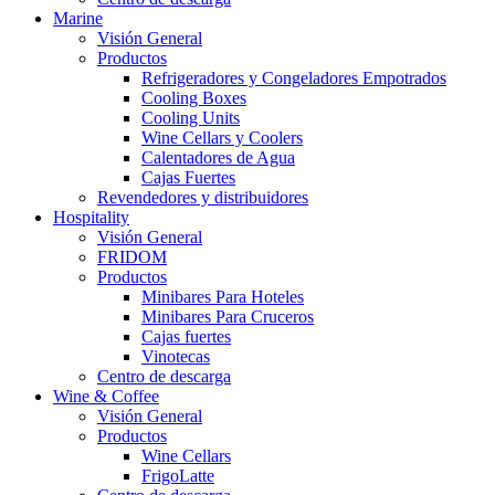
Marine
Visión General
Productos
Refrigeradores y Congeladores Empotrados
Cooling Boxes
Cooling Units
Wine Cellars y Coolers
Calentadores de Agua
Cajas Fuertes
Revendedores y distribuidores
Hospitality
Visión General
FRIDOM
Productos
Minibares Para Hoteles
Minibares Para Cruceros
Cajas fuertes
Vinotecas
Centro de descarga
Wine & Coffee
Visión General
Productos
Wine Cellars
FrigoLatte