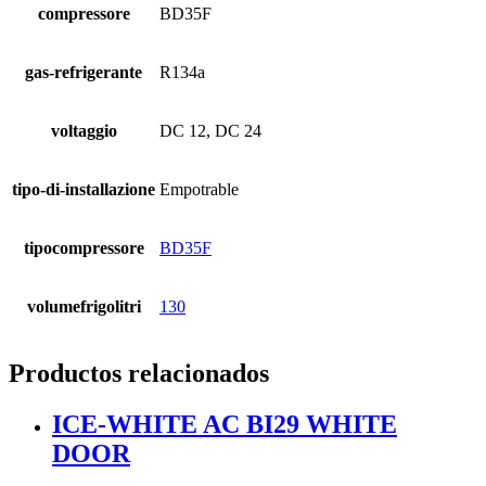
compressore
BD35F
gas-refrigerante
R134a
voltaggio
DC 12, DC 24
tipo-di-installazione
Empotrable
tipocompressore
BD35F
volumefrigolitri
130
Productos relacionados
ICE-WHITE AC BI29 WHITE
DOOR