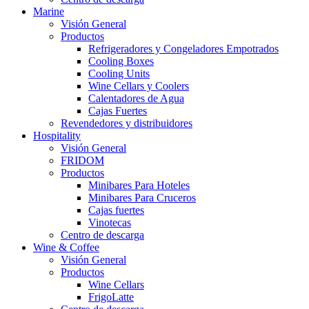
Marine
Visión General
Productos
Refrigeradores y Congeladores Empotrados
Cooling Boxes
Cooling Units
Wine Cellars y Coolers
Calentadores de Agua
Cajas Fuertes
Revendedores y distribuidores
Hospitality
Visión General
FRIDOM
Productos
Minibares Para Hoteles
Minibares Para Cruceros
Cajas fuertes
Vinotecas
Centro de descarga
Wine & Coffee
Visión General
Productos
Wine Cellars
FrigoLatte