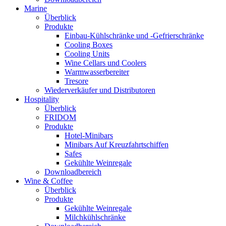
Marine
Überblick
Produkte
Einbau-Kühlschränke und -Gefrierschränke
Cooling Boxes
Cooling Units
Wine Cellars und Coolers
Warmwasserbereiter
Tresore
Wiederverkäufer und Distributoren
Hospitality
Überblick
FRIDOM
Produkte
Hotel-Minibars
Minibars Auf Kreuzfahrtschiffen
Safes
Gekühlte Weinregale
Downloadbereich
Wine & Coffee
Überblick
Produkte
Gekühlte Weinregale
Milchkühlschränke