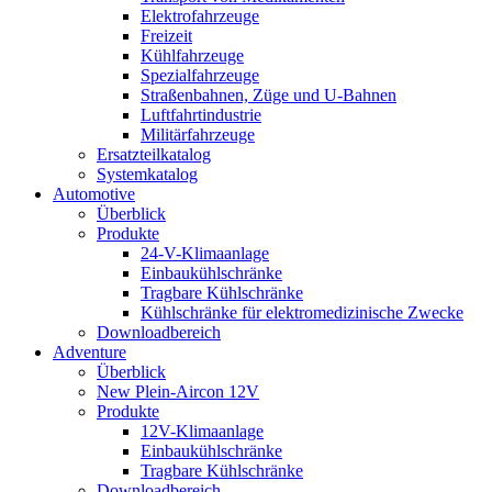
Elektrofahrzeuge
Freizeit
Kühlfahrzeuge
Spezialfahrzeuge
Straßenbahnen, Züge und U-Bahnen
Luftfahrtindustrie
Militärfahrzeuge
Ersatzteilkatalog
Systemkatalog
Automotive
Überblick
Produkte
24-V-Klimaanlage
Einbaukühlschränke
Tragbare Kühlschränke
Kühlschränke für elektromedizinische Zwecke
Downloadbereich
Adventure
Überblick
New Plein-Aircon 12V
Produkte
12V-Klimaanlage
Einbaukühlschränke
Tragbare Kühlschränke
Downloadbereich