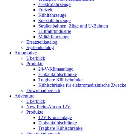
Elektrofahrzeuge
Freizeit
Kühlfahrzeuge
Spezialfahrzeuge
Straßenbahnen, Züge und U-Bahnen
Luftfahrtindustrie
Militärfahrzeuge
Ersatzteilkatalog
Systemkatalog
Automotive
Überblick
Produkte
24-V-Klimaanlage
Einbaukühlschränke
Tragbare Kühlschränke
Kühlschränke für elektromedizinische Zwecke
Downloadbereich
Adventure
Überblick
New Plein-Aircon 12V
Produkte
12V-Klimaanlage
Einbaukühlschränke
Tragbare Kühlschränke
Downloadbereich