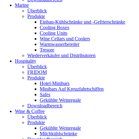
Marine
Überblick
Produkte
Einbau-Kühlschränke und -Gefrierschränke
Cooling Boxes
Cooling Units
Wine Cellars und Coolers
Warmwasserbereiter
Tresore
Wiederverkäufer und Distributoren
Hospitality
Überblick
FRIDOM
Produkte
Hotel-Minibars
Minibars Auf Kreuzfahrtschiffen
Safes
Gekühlte Weinregale
Downloadbereich
Wine & Coffee
Überblick
Produkte
Gekühlte Weinregale
Milchkühlschränke