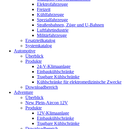
Elektrofahrzeuge
Freizeit
Kühlfahrzeuge
Spezialfahrzeuge
Straßenbahnen, Züge und U-Bahnen
Luftfahrtindustrie
Militärfahrzeuge
Ersatzteilkatalog
Systemkatalog
Automotive
Überblick
Produkte
24-V-Klimaanlage
Einbaukühlschränke
Tragbare Kühlschränke
Kühlschränke für elektromedizinische Zwecke
Downloadbereich
Adventure
Überblick
New Plein-Aircon 12V
Produkte
12V-Klimaanlage
Einbaukühlschränke
Tragbare Kühlschränke
Downloadbereich