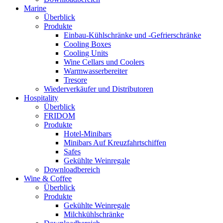
Marine
Überblick
Produkte
Einbau-Kühlschränke und -Gefrierschränke
Cooling Boxes
Cooling Units
Wine Cellars und Coolers
Warmwasserbereiter
Tresore
Wiederverkäufer und Distributoren
Hospitality
Überblick
FRIDOM
Produkte
Hotel-Minibars
Minibars Auf Kreuzfahrtschiffen
Safes
Gekühlte Weinregale
Downloadbereich
Wine & Coffee
Überblick
Produkte
Gekühlte Weinregale
Milchkühlschränke