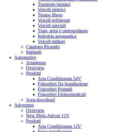
Trasporto farmaci
Veicoli elettrici
Tempo libero
Veicoli refrigerati
Veicoli speciali
Tram, treni e metropolitane
Industria aeronautica
Veicoli militari
Catalogo Ricambi
Impianti
Automotive
Assistenza
Overview
Prodotti
Aria Condizionata 24V
Frigoriferi Da Installazione
Frigoriferi Portatili
Frigoriferi Elettromedicali
Area download
Adventure
Overview
New Plein-Aircon 12V
Prodotti
Aria Condizionata 12V
Frigo installazione