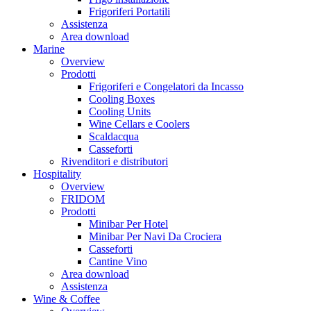
Frigoriferi Portatili
Assistenza
Area download
Marine
Overview
Prodotti
Frigoriferi e Congelatori da Incasso
Cooling Boxes
Cooling Units
Wine Cellars e Coolers
Scaldacqua
Casseforti
Rivenditori e distributori
Hospitality
Overview
FRIDOM
Prodotti
Minibar Per Hotel
Minibar Per Navi Da Crociera
Casseforti
Cantine Vino
Area download
Assistenza
Wine & Coffee