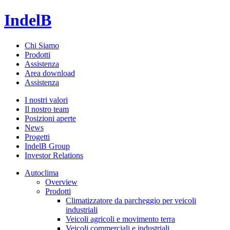
IndelB
Chi Siamo
Prodotti
Assistenza
Area download
Assistenza
I nostri valori
Il nostro team
Posizioni aperte
News
Progetti
IndelB Group
Investor Relations
Autoclima
Overview
Prodotti
Climatizzatore da parcheggio per veicoli
industriali
Veicoli agricoli e movimento terra
Veicoli commerciali e industriali