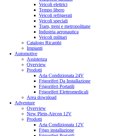
Veicoli elettrici
Tempo libero
Veicoli refrigerati
Veicoli speciali
Tram, treni e metropolitane
Industria aeronautica
Veicoli militari
Catalogo Ricambi
Impianti
Automotive
Assistenza
Overview
Prodotti
Aria Condizionata 24V
Frigoriferi Da Installazione
Frigoriferi Portatili
Frigoriferi Elettromedicali
Area download
Adventure
Overview
New Plein-Aircon 12V
Prodotti
Aria Condizionata 12V
Frigo installazione
Frigoriferi Portatili