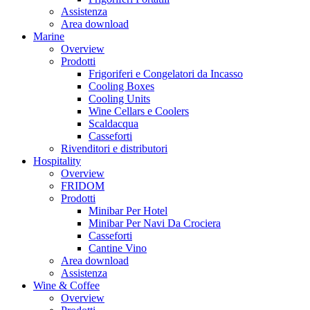
Assistenza
Area download
Marine
Overview
Prodotti
Frigoriferi e Congelatori da Incasso
Cooling Boxes
Cooling Units
Wine Cellars e Coolers
Scaldacqua
Casseforti
Rivenditori e distributori
Hospitality
Overview
FRIDOM
Prodotti
Minibar Per Hotel
Minibar Per Navi Da Crociera
Casseforti
Cantine Vino
Area download
Assistenza
Wine & Coffee
Overview