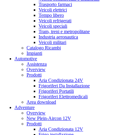
Trasporto farmaci
Veicoli elettrici
Tempo libero
Veicoli refrigerati
Veicoli speciali
Tram, treni e metropolitane
Industria aeronautica
Veicoli militari
Catalogo Ricambi
Impianti
Automotive
Assistenza
Overview
Prodotti
Aria Condizionata 24V
Frigoriferi Da Installazione
Frigoriferi Portatili
Frigoriferi Elettromedicali
Area download
Adventure
Overview
New Plein-Aircon 12V
Prodotti
Aria Condizionata 12V
Frigo installazione