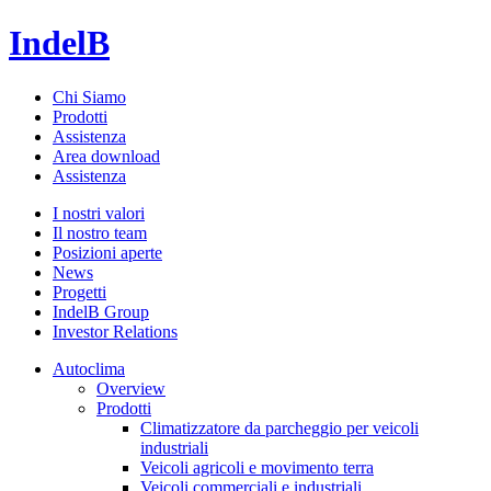
IndelB
Chi Siamo
Prodotti
Assistenza
Area download
Assistenza
I nostri valori
Il nostro team
Posizioni aperte
News
Progetti
IndelB Group
Investor Relations
Autoclima
Overview
Prodotti
Climatizzatore da parcheggio per veicoli
industriali
Veicoli agricoli e movimento terra
Veicoli commerciali e industriali