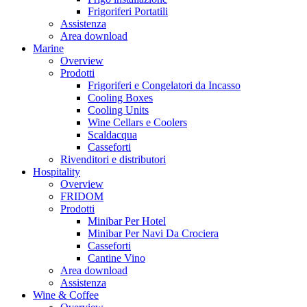
Frigoriferi Portatili
Assistenza
Area download
Marine
Overview
Prodotti
Frigoriferi e Congelatori da Incasso
Cooling Boxes
Cooling Units
Wine Cellars e Coolers
Scaldacqua
Casseforti
Rivenditori e distributori
Hospitality
Overview
FRIDOM
Prodotti
Minibar Per Hotel
Minibar Per Navi Da Crociera
Casseforti
Cantine Vino
Area download
Assistenza
Wine & Coffee