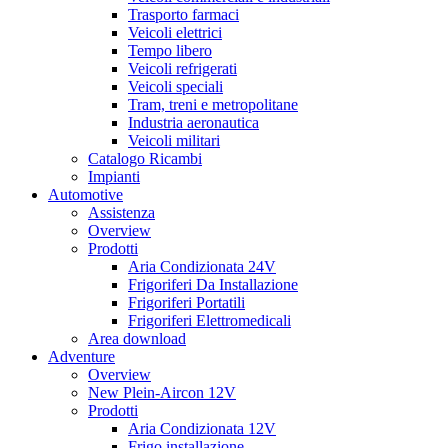
Trasporto farmaci
Veicoli elettrici
Tempo libero
Veicoli refrigerati
Veicoli speciali
Tram, treni e metropolitane
Industria aeronautica
Veicoli militari
Catalogo Ricambi
Impianti
Automotive
Assistenza
Overview
Prodotti
Aria Condizionata 24V
Frigoriferi Da Installazione
Frigoriferi Portatili
Frigoriferi Elettromedicali
Area download
Adventure
Overview
New Plein-Aircon 12V
Prodotti
Aria Condizionata 12V
Frigo installazione