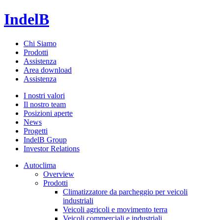
IndelB
Chi Siamo
Prodotti
Assistenza
Area download
Assistenza
I nostri valori
Il nostro team
Posizioni aperte
News
Progetti
IndelB Group
Investor Relations
Autoclima
Overview
Prodotti
Climatizzatore da parcheggio per veicoli
industriali
Veicoli agricoli e movimento terra
Veicoli commerciali e industriali