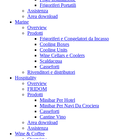
Frigoriferi Portatili
Assistenza
Area download
Marine
Overview
Prodotti
Frigoriferi e Congelatori da Incasso
Cooling Boxes
Cooling Units
Wine Cellars e Coolers
Scaldacqua
Casseforti
Rivenditori e distributori
Hospitality
Overview
FRIDOM
Prodotti
Minibar Per Hotel
Minibar Per Navi Da Crociera
Casseforti
Cantine Vino
Area download
Assistenza
Wine & Coffee