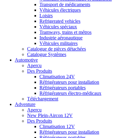
Transport de médicaments
Véhicules électriques
Loisirs
Refrigerated vehicles
Véhicules spéciaux
Tramways, trains et métros
Industrie aéronautique
Véhicules militaires
Catalogue de pièces détachées
Catalogue Systèmes
Automotive
Aperçu
Des Produits
Climatisation 24V
Réfrigérateurs pour installation
Réfrigérateurs portables
Réfrigérateurs électro-médicaux
Téléchargement
Adventure
Aperçu
New Plein-Aircon 12V
Des Produits
Climatisation 12V
Réfrigérateurs pour installation
Réfrigérateurs portables