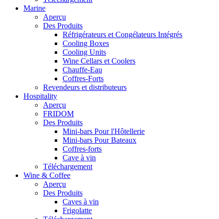
Marine
Aperçu
Des Produits
Réfrigérateurs et Congélateurs Intégrés
Cooling Boxes
Cooling Units
Wine Cellars et Coolers
Chauffe-Eau
Coffres-Forts
Revendeurs et distributeurs
Hospitality
Aperçu
FRIDOM
Des Produits
Mini-bars Pour l'Hôtellerie
Mini-bars Pour Bateaux
Coffres-forts
Cave à vin
Téléchargement
Wine & Coffee
Aperçu
Des Produits
Caves à vin
Frigolatte