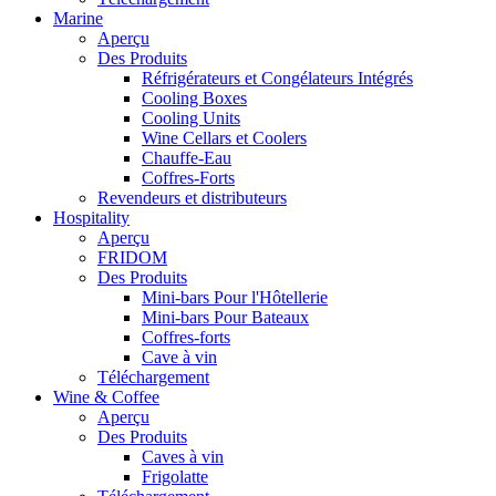
Marine
Aperçu
Des Produits
Réfrigérateurs et Congélateurs Intégrés
Cooling Boxes
Cooling Units
Wine Cellars et Coolers
Chauffe-Eau
Coffres-Forts
Revendeurs et distributeurs
Hospitality
Aperçu
FRIDOM
Des Produits
Mini-bars Pour l'Hôtellerie
Mini-bars Pour Bateaux
Coffres-forts
Cave à vin
Téléchargement
Wine & Coffee
Aperçu
Des Produits
Caves à vin
Frigolatte