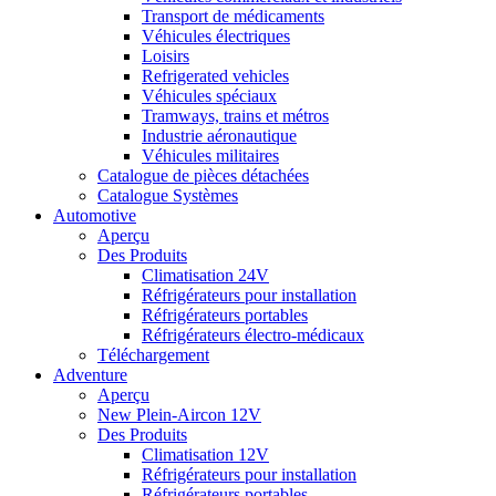
Transport de médicaments
Véhicules électriques
Loisirs
Refrigerated vehicles
Véhicules spéciaux
Tramways, trains et métros
Industrie aéronautique
Véhicules militaires
Catalogue de pièces détachées
Catalogue Systèmes
Automotive
Aperçu
Des Produits
Climatisation 24V
Réfrigérateurs pour installation
Réfrigérateurs portables
Réfrigérateurs électro-médicaux
Téléchargement
Adventure
Aperçu
New Plein-Aircon 12V
Des Produits
Climatisation 12V
Réfrigérateurs pour installation
Réfrigérateurs portables