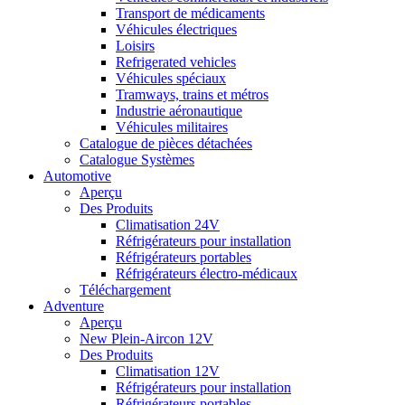
Transport de médicaments
Véhicules électriques
Loisirs
Refrigerated vehicles
Véhicules spéciaux
Tramways, trains et métros
Industrie aéronautique
Véhicules militaires
Catalogue de pièces détachées
Catalogue Systèmes
Automotive
Aperçu
Des Produits
Climatisation 24V
Réfrigérateurs pour installation
Réfrigérateurs portables
Réfrigérateurs électro-médicaux
Téléchargement
Adventure
Aperçu
New Plein-Aircon 12V
Des Produits
Climatisation 12V
Réfrigérateurs pour installation
Réfrigérateurs portables