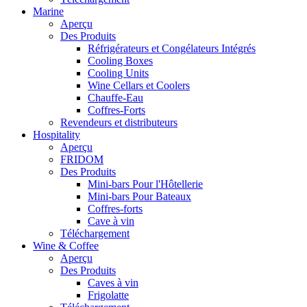
Marine
Aperçu
Des Produits
Réfrigérateurs et Congélateurs Intégrés
Cooling Boxes
Cooling Units
Wine Cellars et Coolers
Chauffe-Eau
Coffres-Forts
Revendeurs et distributeurs
Hospitality
Aperçu
FRIDOM
Des Produits
Mini-bars Pour l'Hôtellerie
Mini-bars Pour Bateaux
Coffres-forts
Cave à vin
Téléchargement
Wine & Coffee
Aperçu
Des Produits
Caves à vin
Frigolatte