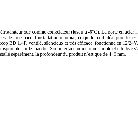
réfrigérateur que comme congélateur (jusqu’à -6°C). La porte en acier in
ite un espace d’installation minimal, ce qui le rend idéal pour les esp
BD 1.4F, ventilé, silencieux et très efficace, fonctionne en 12/24V. Le 
éger disponible sur le marché. Son interface numérique simple et intuitive
installé séparément, la profondeur du produit n’est que de 440 mm.