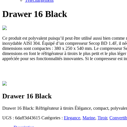
Téléchargement
Drawer 16 Black
Ce produit est polyvalent puisqu’il peut être utilisé aussi bien comme 
inoxydable AISI 304. Équipé d’un compresseur Secop BD 1.4F, il nécess
dimensions sont compactes : 380 x 250 x 540 mm. Le compresseur Secop 
dimensions en font le réfrigérateur à tiroirs le plus petit et le plus l
appréciée pour ses fonctionnalités innovantes. Si le compresseur est 
Drawer 16 Black
Drawer 16 Black: Réfrigérateur à tiroirs Élégance, compact, polyvalen
UGS :
6daff3d43615
Catégories :
Elegance
,
Marine
,
Tiroir
,
Convertib