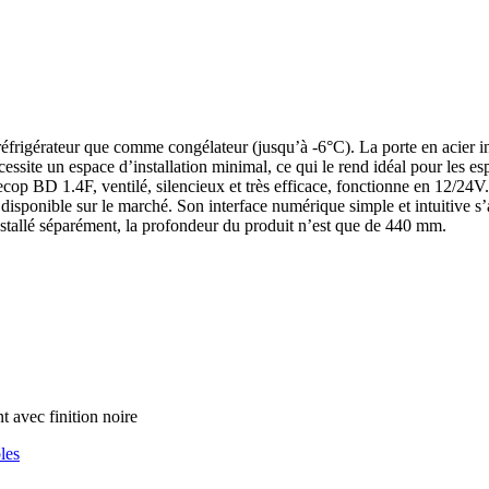
réfrigérateur que comme congélateur (jusqu’à -6°C). La porte en acier in
ite un espace d’installation minimal, ce qui le rend idéal pour les esp
BD 1.4F, ventilé, silencieux et très efficace, fonctionne en 12/24V. Le 
éger disponible sur le marché. Son interface numérique simple et intuitive
installé séparément, la profondeur du produit n’est que de 440 mm.
t avec finition noire
les