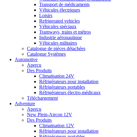
Transport de médicaments
Véhicules électriques
Loisirs
Refrigerated vehicles
Véhicules spéciaux
Tramways, trains et métros
Industrie aéronautique
Véhicules militaires
Catalogue de pièces détachées
Catalogue Systèmes
Automotive
Aperçu
Des Produits
Climatisation 24V
Réfrigérateurs pour installation
Réfrigérateurs portables
Réfrigérateurs électro-médicaux
Téléchargement
Adventure
Aperçu
New Plein-Aircon 12V
Des Produits
Climatisation 12V
Réfrigérateurs pour installation
Réfrigérateurs portables