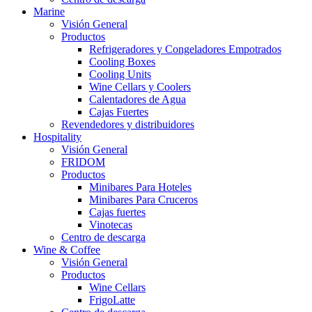
Marine
Visión General
Productos
Refrigeradores y Congeladores Empotrados
Cooling Boxes
Cooling Units
Wine Cellars y Coolers
Calentadores de Agua
Cajas Fuertes
Revendedores y distribuidores
Hospitality
Visión General
FRIDOM
Productos
Minibares Para Hoteles
Minibares Para Cruceros
Cajas fuertes
Vinotecas
Centro de descarga
Wine & Coffee
Visión General
Productos
Wine Cellars
FrigoLatte