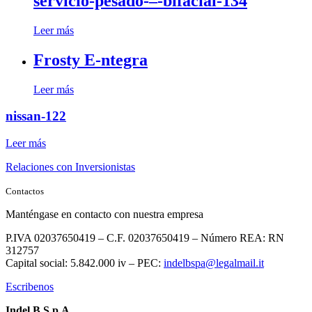
servicio-pesado-–-bifacial-134
Leer más
Frosty E-ntegra
Leer más
nissan-122
Leer más
Relaciones con Inversionistas
Contactos
Manténgase en contacto con nuestra empresa
P.IVA 02037650419 – C.F. 02037650419 – Número REA: RN
312757
Capital social: 5.842.000 iv – PEC:
indelbspa@legalmail.it
Escribenos
Indel B S.p.A.