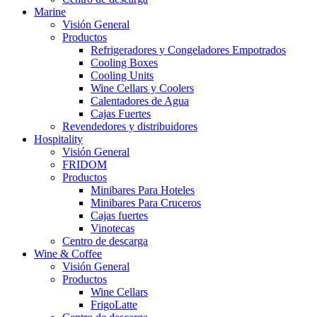
Marine
Visión General
Productos
Refrigeradores y Congeladores Empotrados
Cooling Boxes
Cooling Units
Wine Cellars y Coolers
Calentadores de Agua
Cajas Fuertes
Revendedores y distribuidores
Hospitality
Visión General
FRIDOM
Productos
Minibares Para Hoteles
Minibares Para Cruceros
Cajas fuertes
Vinotecas
Centro de descarga
Wine & Coffee
Visión General
Productos
Wine Cellars
FrigoLatte