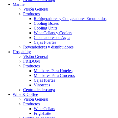
Marine
Visión General
Productos
Refrigeradores y Congeladores Empotrados
Cooling Boxes
Cooling Units
Wine Cellars y Coolers
Calentadores de Agua
Cajas Fuertes
Revendedores y distribuidores
Hospitality
Visión General
FRIDOM
Productos
Minibares Para Hoteles
Minibares Para Cruceros
Cajas fuertes
Vinotecas
Centro de descarga
Wine & Coffee
Visión General
Productos
Wine Cellars
FrigoLatte