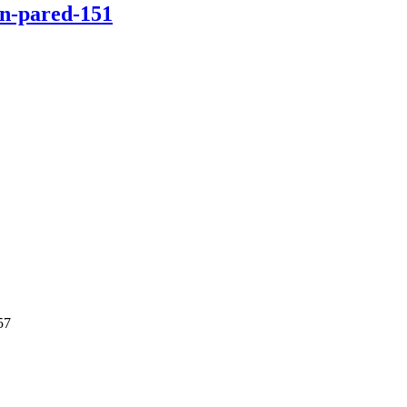
en-pared-151
57