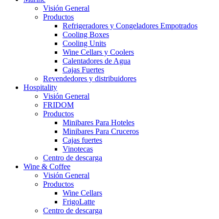
Visión General
Productos
Refrigeradores y Congeladores Empotrados
Cooling Boxes
Cooling Units
Wine Cellars y Coolers
Calentadores de Agua
Cajas Fuertes
Revendedores y distribuidores
Hospitality
Visión General
FRIDOM
Productos
Minibares Para Hoteles
Minibares Para Cruceros
Cajas fuertes
Vinotecas
Centro de descarga
Wine & Coffee
Visión General
Productos
Wine Cellars
FrigoLatte
Centro de descarga