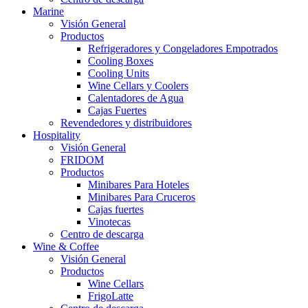
Marine
Visión General
Productos
Refrigeradores y Congeladores Empotrados
Cooling Boxes
Cooling Units
Wine Cellars y Coolers
Calentadores de Agua
Cajas Fuertes
Revendedores y distribuidores
Hospitality
Visión General
FRIDOM
Productos
Minibares Para Hoteles
Minibares Para Cruceros
Cajas fuertes
Vinotecas
Centro de descarga
Wine & Coffee
Visión General
Productos
Wine Cellars
FrigoLatte