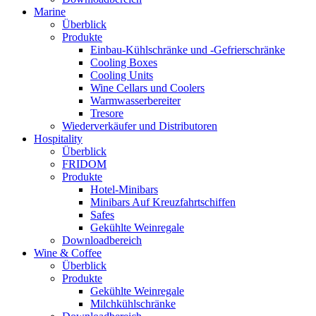
Marine
Überblick
Produkte
Einbau-Kühlschränke und -Gefrierschränke
Cooling Boxes
Cooling Units
Wine Cellars und Coolers
Warmwasserbereiter
Tresore
Wiederverkäufer und Distributoren
Hospitality
Überblick
FRIDOM
Produkte
Hotel-Minibars
Minibars Auf Kreuzfahrtschiffen
Safes
Gekühlte Weinregale
Downloadbereich
Wine & Coffee
Überblick
Produkte
Gekühlte Weinregale
Milchkühlschränke