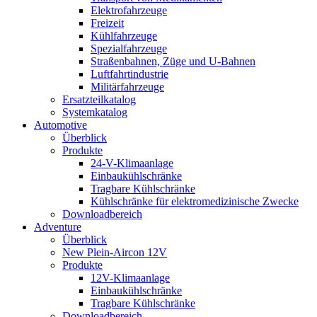
Elektrofahrzeuge
Freizeit
Kühlfahrzeuge
Spezialfahrzeuge
Straßenbahnen, Züge und U-Bahnen
Luftfahrtindustrie
Militärfahrzeuge
Ersatzteilkatalog
Systemkatalog
Automotive
Überblick
Produkte
24-V-Klimaanlage
Einbaukühlschränke
Tragbare Kühlschränke
Kühlschränke für elektromedizinische Zwecke
Downloadbereich
Adventure
Überblick
New Plein-Aircon 12V
Produkte
12V-Klimaanlage
Einbaukühlschränke
Tragbare Kühlschränke
Downloadbereich