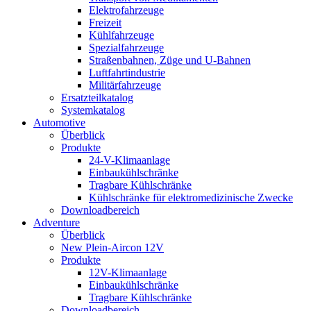
Elektrofahrzeuge
Freizeit
Kühlfahrzeuge
Spezialfahrzeuge
Straßenbahnen, Züge und U-Bahnen
Luftfahrtindustrie
Militärfahrzeuge
Ersatzteilkatalog
Systemkatalog
Automotive
Überblick
Produkte
24-V-Klimaanlage
Einbaukühlschränke
Tragbare Kühlschränke
Kühlschränke für elektromedizinische Zwecke
Downloadbereich
Adventure
Überblick
New Plein-Aircon 12V
Produkte
12V-Klimaanlage
Einbaukühlschränke
Tragbare Kühlschränke
Downloadbereich