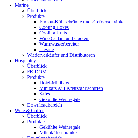
Marine
Überblick
Produkte
Einbau-Kühlschränke und -Gefrierschränke
Cooling Boxes
Cooling Units
Wine Cellars und Coolers
Warmwasserbereiter
Tresore
Wiederverkäufer und Distributoren
Hospitality
Überblick
FRIDOM
Produkte
Hotel-Minibars
Minibars Auf Kreuzfahrtschiffen
Safes
Gekühlte Weinregale
Downloadbereich
Wine & Coffee
Überblick
Produkte
Gekühlte Weinregale
Milchkühlschränke