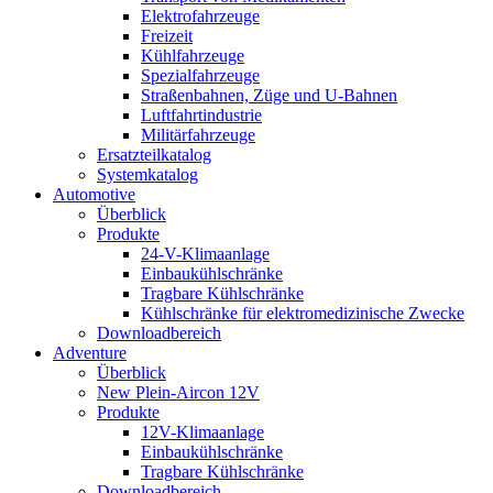
Elektrofahrzeuge
Freizeit
Kühlfahrzeuge
Spezialfahrzeuge
Straßenbahnen, Züge und U-Bahnen
Luftfahrtindustrie
Militärfahrzeuge
Ersatzteilkatalog
Systemkatalog
Automotive
Überblick
Produkte
24-V-Klimaanlage
Einbaukühlschränke
Tragbare Kühlschränke
Kühlschränke für elektromedizinische Zwecke
Downloadbereich
Adventure
Überblick
New Plein-Aircon 12V
Produkte
12V-Klimaanlage
Einbaukühlschränke
Tragbare Kühlschränke
Downloadbereich