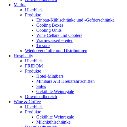
Marine
Überblick
Produkte
Einbau-Kühlschränke und -Gefrierschränke
Cooling Boxes
Cooling Units
Wine Cellars und Coolers
Warmwasserbereiter
Tresore
Wiederverkäufer und Distributoren
Hospitality
Überblick
FRIDOM
Produkte
Hotel-Minibars
Minibars Auf Kreuzfahrtschiffen
Safes
Gekühlte Weinregale
Downloadbereich
Wine & Coffee
Überblick
Produkte
Gekühlte Weinregale
Milchkühlschränke