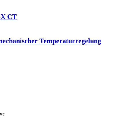
OX CT
echanischer Temperaturregelung
757