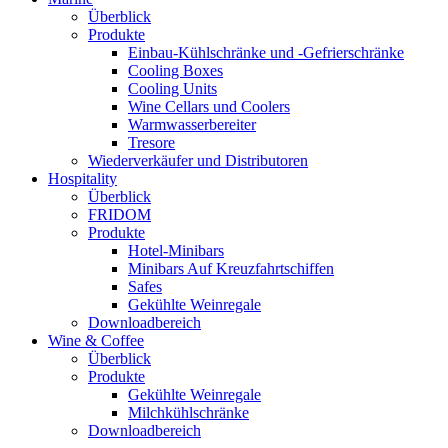
Überblick
Produkte
Einbau-Kühlschränke und -Gefrierschränke
Cooling Boxes
Cooling Units
Wine Cellars und Coolers
Warmwasserbereiter
Tresore
Wiederverkäufer und Distributoren
Hospitality
Überblick
FRIDOM
Produkte
Hotel-Minibars
Minibars Auf Kreuzfahrtschiffen
Safes
Gekühlte Weinregale
Downloadbereich
Wine & Coffee
Überblick
Produkte
Gekühlte Weinregale
Milchkühlschränke
Downloadbereich