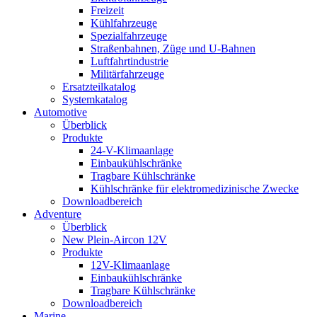
Freizeit
Kühlfahrzeuge
Spezialfahrzeuge
Straßenbahnen, Züge und U-Bahnen
Luftfahrtindustrie
Militärfahrzeuge
Ersatzteilkatalog
Systemkatalog
Automotive
Überblick
Produkte
24-V-Klimaanlage
Einbaukühlschränke
Tragbare Kühlschränke
Kühlschränke für elektromedizinische Zwecke
Downloadbereich
Adventure
Überblick
New Plein-Aircon 12V
Produkte
12V-Klimaanlage
Einbaukühlschränke
Tragbare Kühlschränke
Downloadbereich
Marine