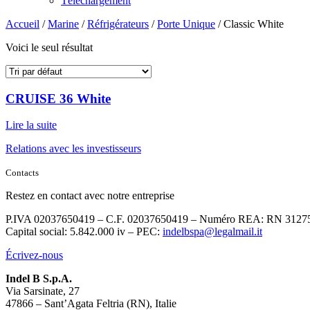
Téléchargement
Accueil
/
Marine
/
Réfrigérateurs
/
Porte Unique
/ Classic White
Voici le seul résultat
CRUISE 36 White
Lire la suite
Relations avec les investisseurs
Contacts
Restez en contact avec notre entreprise
P.IVA 02037650419 – C.F. 02037650419 – Numéro REA: RN 3127
Capital social: 5.842.000 iv – PEC:
indelbspa@legalmail.it
Écrivez-nous
Indel B S.p.A.
Via Sarsinate, 27
47866 – Sant’Agata Feltria (RN), Italie