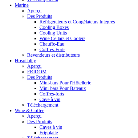
Marine
Aperçu
Des Produits
Réfrigérateurs et Congélateurs Intégrés
Cooling Boxes
Cooling Units
Wine Cellars et Coolers
Chauffe-Eau
Coffres-Forts
Revendeurs et distributeurs
Hospitality
Aperçu
FRIDOM
Des Produits
Mini-bars Pour l'Hôtellerie
Mini-bars Pour Bateaux
Coffres-forts
Cave à vin
Téléchargement
Wine & Coffee
Aperçu
Des Produits
Caves à vin
Frigolatte