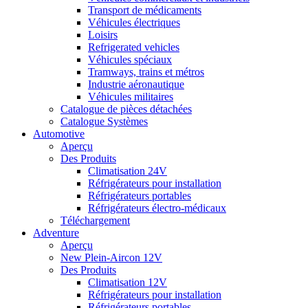
Transport de médicaments
Véhicules électriques
Loisirs
Refrigerated vehicles
Véhicules spéciaux
Tramways, trains et métros
Industrie aéronautique
Véhicules militaires
Catalogue de pièces détachées
Catalogue Systèmes
Automotive
Aperçu
Des Produits
Climatisation 24V
Réfrigérateurs pour installation
Réfrigérateurs portables
Réfrigérateurs électro-médicaux
Téléchargement
Adventure
Aperçu
New Plein-Aircon 12V
Des Produits
Climatisation 12V
Réfrigérateurs pour installation
Réfrigérateurs portables