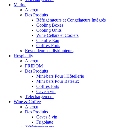
Marine
Aperçu
Des Produits
Réfrigérateurs et Congélateurs Intégrés
Cooling Boxes
Cooling Units
Wine Cellars et Coolers
Chauffe-Eau
Coffres-Forts
Revendeurs et distributeurs
Hospitality
Aperçu
FRIDOM
Des Produits
Mini-bars Pour l'Hôtellerie
Mini-bars Pour Bateaux
Coffres-forts
Cave à vin
Téléchargement
Wine & Coffee
Aperçu
Des Produits
Caves à vin
Frigolatte