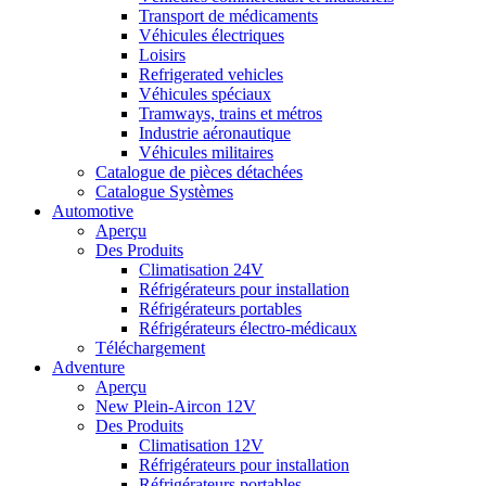
Transport de médicaments
Véhicules électriques
Loisirs
Refrigerated vehicles
Véhicules spéciaux
Tramways, trains et métros
Industrie aéronautique
Véhicules militaires
Catalogue de pièces détachées
Catalogue Systèmes
Automotive
Aperçu
Des Produits
Climatisation 24V
Réfrigérateurs pour installation
Réfrigérateurs portables
Réfrigérateurs électro-médicaux
Téléchargement
Adventure
Aperçu
New Plein-Aircon 12V
Des Produits
Climatisation 12V
Réfrigérateurs pour installation
Réfrigérateurs portables