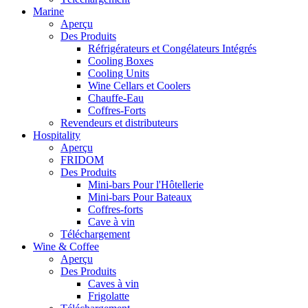
Marine
Aperçu
Des Produits
Réfrigérateurs et Congélateurs Intégrés
Cooling Boxes
Cooling Units
Wine Cellars et Coolers
Chauffe-Eau
Coffres-Forts
Revendeurs et distributeurs
Hospitality
Aperçu
FRIDOM
Des Produits
Mini-bars Pour l'Hôtellerie
Mini-bars Pour Bateaux
Coffres-forts
Cave à vin
Téléchargement
Wine & Coffee
Aperçu
Des Produits
Caves à vin
Frigolatte