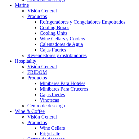
Marine
Visión General
Productos
Refrigeradores y Congeladores Empotrados
Cooling Boxes
Cooling Units
Wine Cellars y Coolers
Calentadores de Agua
Cajas Fuertes
Revendedores y distribuidores
Hospitality
Visión General
FRIDOM
Productos
Minibares Para Hoteles
Minibares Para Cruceros
Cajas fuertes
Vinotecas
Centro de descarga
Wine & Coffee
Visión General
Productos
Wine Cellars
FrigoLatte