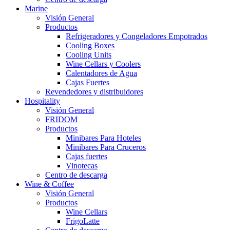
Marine
Visión General
Productos
Refrigeradores y Congeladores Empotrados
Cooling Boxes
Cooling Units
Wine Cellars y Coolers
Calentadores de Agua
Cajas Fuertes
Revendedores y distribuidores
Hospitality
Visión General
FRIDOM
Productos
Minibares Para Hoteles
Minibares Para Cruceros
Cajas fuertes
Vinotecas
Centro de descarga
Wine & Coffee
Visión General
Productos
Wine Cellars
FrigoLatte