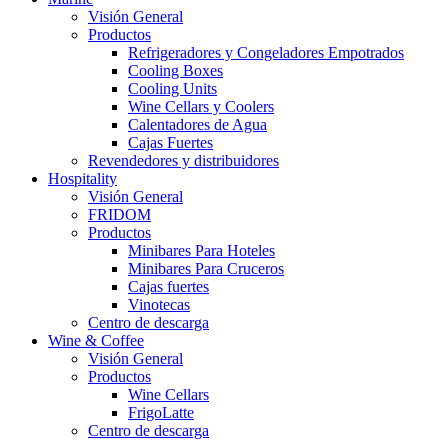
Visión General
Productos
Refrigeradores y Congeladores Empotrados
Cooling Boxes
Cooling Units
Wine Cellars y Coolers
Calentadores de Agua
Cajas Fuertes
Revendedores y distribuidores
Hospitality
Visión General
FRIDOM
Productos
Minibares Para Hoteles
Minibares Para Cruceros
Cajas fuertes
Vinotecas
Centro de descarga
Wine & Coffee
Visión General
Productos
Wine Cellars
FrigoLatte
Centro de descarga