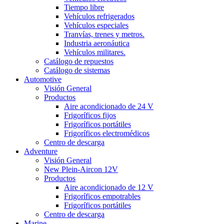
Tiempo libre
Vehículos refrigerados
Vehículos especiales
Tranvías, trenes y metros.
Industria aeronáutica
Vehículos militares.
Catálogo de repuestos
Catálogo de sistemas
Automotive
Visión General
Productos
Aire acondicionado de 24 V
Frigoríficos fijos
Frigoríficos portátiles
Frigoríficos electromédicos
Centro de descarga
Adventure
Visión General
New Plein-Aircon 12V
Productos
Aire acondicionado de 12 V
Frigoríficos empotrables
Frigoríficos portátiles
Centro de descarga
Marine