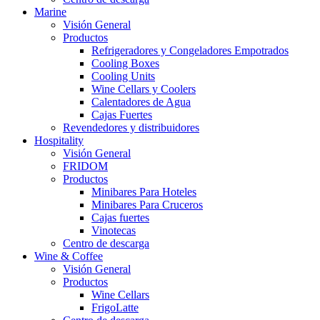
Marine
Visión General
Productos
Refrigeradores y Congeladores Empotrados
Cooling Boxes
Cooling Units
Wine Cellars y Coolers
Calentadores de Agua
Cajas Fuertes
Revendedores y distribuidores
Hospitality
Visión General
FRIDOM
Productos
Minibares Para Hoteles
Minibares Para Cruceros
Cajas fuertes
Vinotecas
Centro de descarga
Wine & Coffee
Visión General
Productos
Wine Cellars
FrigoLatte