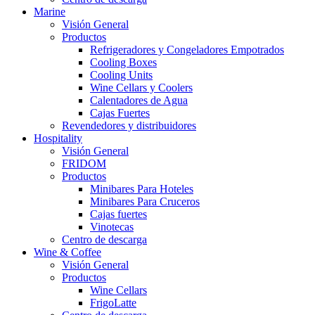
Marine
Visión General
Productos
Refrigeradores y Congeladores Empotrados
Cooling Boxes
Cooling Units
Wine Cellars y Coolers
Calentadores de Agua
Cajas Fuertes
Revendedores y distribuidores
Hospitality
Visión General
FRIDOM
Productos
Minibares Para Hoteles
Minibares Para Cruceros
Cajas fuertes
Vinotecas
Centro de descarga
Wine & Coffee
Visión General
Productos
Wine Cellars
FrigoLatte