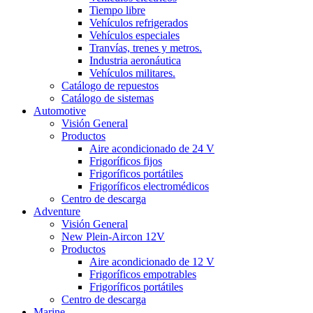
Tiempo libre
Vehículos refrigerados
Vehículos especiales
Tranvías, trenes y metros.
Industria aeronáutica
Vehículos militares.
Catálogo de repuestos
Catálogo de sistemas
Automotive
Visión General
Productos
Aire acondicionado de 24 V
Frigoríficos fijos
Frigoríficos portátiles
Frigoríficos electromédicos
Centro de descarga
Adventure
Visión General
New Plein-Aircon 12V
Productos
Aire acondicionado de 12 V
Frigoríficos empotrables
Frigoríficos portátiles
Centro de descarga
Marine