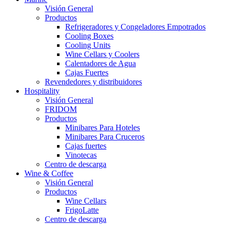
Visión General
Productos
Refrigeradores y Congeladores Empotrados
Cooling Boxes
Cooling Units
Wine Cellars y Coolers
Calentadores de Agua
Cajas Fuertes
Revendedores y distribuidores
Hospitality
Visión General
FRIDOM
Productos
Minibares Para Hoteles
Minibares Para Cruceros
Cajas fuertes
Vinotecas
Centro de descarga
Wine & Coffee
Visión General
Productos
Wine Cellars
FrigoLatte
Centro de descarga