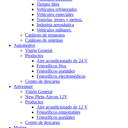
Tiempo libre
Vehículos refrigerados
Vehículos especiales
Tranvías, trenes y metros.
Industria aeronáutica
Vehículos militares.
Catálogo de repuestos
Catálogo de sistemas
Automotive
Visión General
Productos
Aire acondicionado de 24 V
Frigoríficos fijos
Frigoríficos portátiles
Frigoríficos electromédicos
Centro de descarga
Adventure
Visión General
New Plein-Aircon 12V
Productos
Aire acondicionado de 12 V
Frigoríficos empotrables
Frigoríficos portátiles
Centro de descarga
Marine