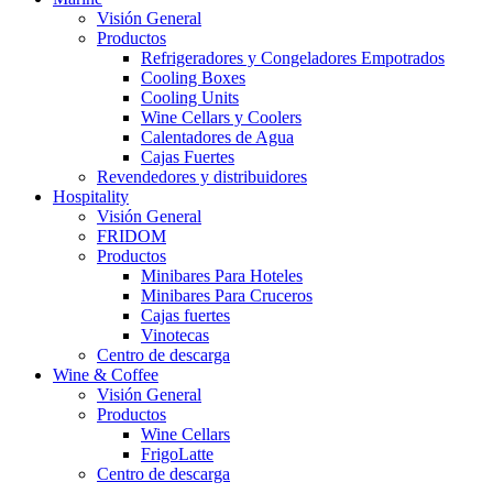
Visión General
Productos
Refrigeradores y Congeladores Empotrados
Cooling Boxes
Cooling Units
Wine Cellars y Coolers
Calentadores de Agua
Cajas Fuertes
Revendedores y distribuidores
Hospitality
Visión General
FRIDOM
Productos
Minibares Para Hoteles
Minibares Para Cruceros
Cajas fuertes
Vinotecas
Centro de descarga
Wine & Coffee
Visión General
Productos
Wine Cellars
FrigoLatte
Centro de descarga