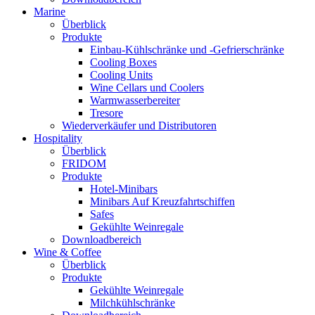
Marine
Überblick
Produkte
Einbau-Kühlschränke und -Gefrierschränke
Cooling Boxes
Cooling Units
Wine Cellars und Coolers
Warmwasserbereiter
Tresore
Wiederverkäufer und Distributoren
Hospitality
Überblick
FRIDOM
Produkte
Hotel-Minibars
Minibars Auf Kreuzfahrtschiffen
Safes
Gekühlte Weinregale
Downloadbereich
Wine & Coffee
Überblick
Produkte
Gekühlte Weinregale
Milchkühlschränke