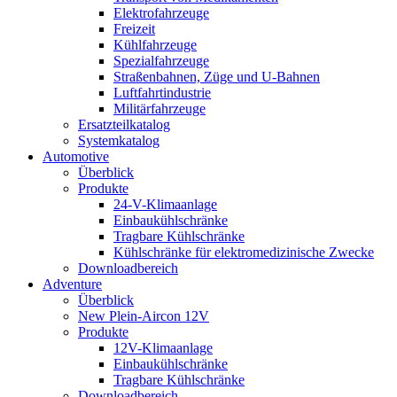
Elektrofahrzeuge
Freizeit
Kühlfahrzeuge
Spezialfahrzeuge
Straßenbahnen, Züge und U-Bahnen
Luftfahrtindustrie
Militärfahrzeuge
Ersatzteilkatalog
Systemkatalog
Automotive
Überblick
Produkte
24-V-Klimaanlage
Einbaukühlschränke
Tragbare Kühlschränke
Kühlschränke für elektromedizinische Zwecke
Downloadbereich
Adventure
Überblick
New Plein-Aircon 12V
Produkte
12V-Klimaanlage
Einbaukühlschränke
Tragbare Kühlschränke
Downloadbereich