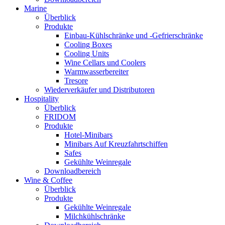
Marine
Überblick
Produkte
Einbau-Kühlschränke und -Gefrierschränke
Cooling Boxes
Cooling Units
Wine Cellars und Coolers
Warmwasserbereiter
Tresore
Wiederverkäufer und Distributoren
Hospitality
Überblick
FRIDOM
Produkte
Hotel-Minibars
Minibars Auf Kreuzfahrtschiffen
Safes
Gekühlte Weinregale
Downloadbereich
Wine & Coffee
Überblick
Produkte
Gekühlte Weinregale
Milchkühlschränke