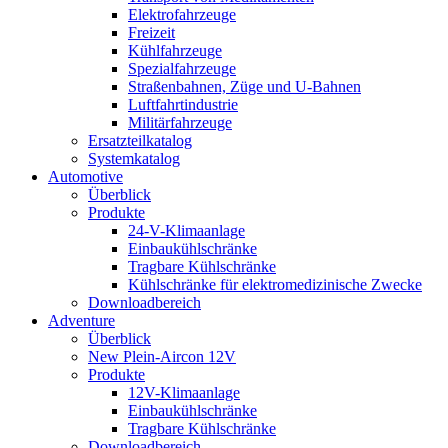
Elektrofahrzeuge
Freizeit
Kühlfahrzeuge
Spezialfahrzeuge
Straßenbahnen, Züge und U-Bahnen
Luftfahrtindustrie
Militärfahrzeuge
Ersatzteilkatalog
Systemkatalog
Automotive
Überblick
Produkte
24-V-Klimaanlage
Einbaukühlschränke
Tragbare Kühlschränke
Kühlschränke für elektromedizinische Zwecke
Downloadbereich
Adventure
Überblick
New Plein-Aircon 12V
Produkte
12V-Klimaanlage
Einbaukühlschränke
Tragbare Kühlschränke
Downloadbereich