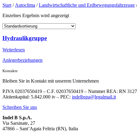
Start
/
Autoclima
/
Landwirtschaftliche und Erdbewegungsfahrzeuge
/
Einzelnes Ergebnis wird angezeigt
Hydraulikgruppe
Weiterlesen
Anlegerbeziehungen
Kontakte
Bleiben Sie in Kontakt mit unserem Unternehmen
P.IVA 02037650419 – C.F. 02037650419 – Nummer REA: RN 312
Aktienkapital: 5.842.000 iv – PEC:
indelbspa@legalmail.it
Schreiben Sie uns
Indel B S.p.A.
Via Sarsinate, 27
47866 – Sant’Agata Feltria (RN), Italia