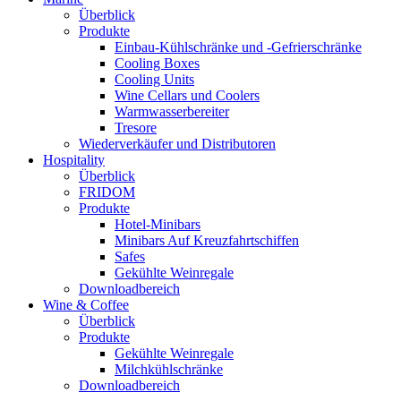
Überblick
Produkte
Einbau-Kühlschränke und -Gefrierschränke
Cooling Boxes
Cooling Units
Wine Cellars und Coolers
Warmwasserbereiter
Tresore
Wiederverkäufer und Distributoren
Hospitality
Überblick
FRIDOM
Produkte
Hotel-Minibars
Minibars Auf Kreuzfahrtschiffen
Safes
Gekühlte Weinregale
Downloadbereich
Wine & Coffee
Überblick
Produkte
Gekühlte Weinregale
Milchkühlschränke
Downloadbereich