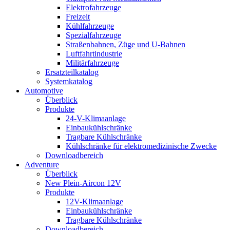
Elektrofahrzeuge
Freizeit
Kühlfahrzeuge
Spezialfahrzeuge
Straßenbahnen, Züge und U-Bahnen
Luftfahrtindustrie
Militärfahrzeuge
Ersatzteilkatalog
Systemkatalog
Automotive
Überblick
Produkte
24-V-Klimaanlage
Einbaukühlschränke
Tragbare Kühlschränke
Kühlschränke für elektromedizinische Zwecke
Downloadbereich
Adventure
Überblick
New Plein-Aircon 12V
Produkte
12V-Klimaanlage
Einbaukühlschränke
Tragbare Kühlschränke
Downloadbereich