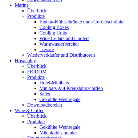
Marine
Überblick
Produkte
Einbau-Kühlschränke und -Gefrierschränke
Cooling Boxes
Cooling Units
Wine Cellars und Coolers
Warmwasserbereiter
Tresore
Wiederverkäufer und Distributoren
Hospitality
Überblick
FRIDOM
Produkte
Hotel-Minibars
Minibars Auf Kreuzfahrtschiffen
Safes
Gekühlte Weinregale
Downloadbereich
Wine & Coffee
Überblick
Produkte
Gekühlte Weinregale
Milchkühlschränke