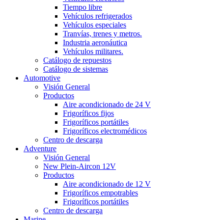
Tiempo libre
Vehículos refrigerados
Vehículos especiales
Tranvías, trenes y metros.
Industria aeronáutica
Vehículos militares.
Catálogo de repuestos
Catálogo de sistemas
Automotive
Visión General
Productos
Aire acondicionado de 24 V
Frigoríficos fijos
Frigoríficos portátiles
Frigoríficos electromédicos
Centro de descarga
Adventure
Visión General
New Plein-Aircon 12V
Productos
Aire acondicionado de 12 V
Frigoríficos empotrables
Frigoríficos portátiles
Centro de descarga
Marine