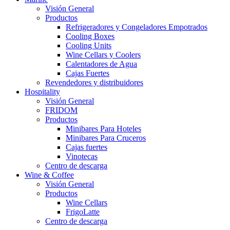
Visión General
Productos
Refrigeradores y Congeladores Empotrados
Cooling Boxes
Cooling Units
Wine Cellars y Coolers
Calentadores de Agua
Cajas Fuertes
Revendedores y distribuidores
Hospitality
Visión General
FRIDOM
Productos
Minibares Para Hoteles
Minibares Para Cruceros
Cajas fuertes
Vinotecas
Centro de descarga
Wine & Coffee
Visión General
Productos
Wine Cellars
FrigoLatte
Centro de descarga