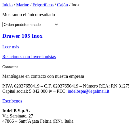
Inicio
/
Marine
/
Frigoríficos
/
Cajón
/ Inox
Mostrando el único resultado
Drawer 105 Inox
Leer más
Relaciones con Inversionistas
Contactos
Manténgase en contacto con nuestra empresa
P.IVA 02037650419 – C.F. 02037650419 – Número REA: RN 3127
Capital social: 5.842.000 iv – PEC:
indelbspa@legalmail.it
Escribenos
Indel B S.p.A.
Via Sarsinate, 27
47866 – Sant’Agata Feltria (RN), Italia